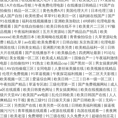
久视频 91人人网 免费足交在线观看 91色在色蝌蚪 欧美丁香婷婷七月 91系列
线
|
A片在线au导航
|
午夜免费伦理电影
|
在线播放日韩精品
|
91国产自
拍偷拍
|
精品一区二区三
|
黄色免费A片
|
美国伦理大片
|
日本伦理三级
|
成人国产自拍
|
欧美牲爱α
|
草草91
|
欧美日一区
|
福利姬在线国产
|
国产
在线视 日本乱码 超碰激情国产 91V精品 香蕉伊人99 美日韩精品卡久久 97资
91在线播放
|
福利在线视频播放
|
亚洲欧美加勒比
|
69婷婷
|
伦理电影免
费观看
|
国产在线自拍偷拍
|
欧美日韩在线不卡
|
欧美黄片二三区
|
97极
源男天堂 欧美最淫伦合集 四虎成人影视大全 影音先鋒日韩在線播 91秦先生
品视频
|
午夜福利体验区
|
五月天资源站
|
国产精品自产拍高
|
欧美
xxxxw
|
欧美色图日本
|
欧美呦呦在线观看
|
青青偷拍综合
|
久草资源站免
费
|
精品久草
|
av在观
|
欧美免费看片
|
日韩自啪
|
东京热亚洲
|
伦理电影
在线视频 91视频大 91香蕉视频在线观 97资源在线视频 成人瑟瑟在线 东京热
韩国在线
|
日韩美女精品
|
亚洲图片欧美另类
|
欧美精品福利一区
|
日韩
大片在线观看
|
国产在线播放不卡
|
欧美极品色
|
四虎网址最新
|
91论坛
w姦 九1免费网页在线看 老湿机导航 日韩欧美影音婷婷 婷婷精品大综合网 亚
网址
|
美女视频一区二区
|
欧美成人精品第一
|
国偷自产一
|
午夜福利激情
电影
|
自拍偷拍99
|
91熟女
|
欧美精品cop
|
国产黑丝一区
|
男女搞黄的网
站
|
AV自拍偷窥三区
|
女同电影
|
人妻丝袜美腿在线
|
欧美视频在线精品
洲福利导航在线看 91N爽片 91看片婬黄大片软件 91素人约啪 99大香蕉东京
|
伦理片免费视频
|
91草逼视频
|
午夜探花福利视频
|
一区二区天天影视
|
欧美视频一区二区
|
爱逼综合网
|
欧美日韩一二三
|
日本一级一区二区
|
热 www在线熟女屁股 女同摸胸色色视频 少妇影院一区 午夜最新网址你懂得
午夜拍国产精品
|
草逼专区政
|
三级伦理第一页
|
国产免费视频网站
|
成人
a区在线观看
|
欧美日韩黄色网址
|
男女搞黄网站
|
欧美在线视频在线
|
三
级片天堂AV
|
欧美国产aⅴ电影
|
乱伦日韩欧美
|
欧美日韩国产在线
|
人人
伊人青青 91n女在线 91豆奶在线观看 91色晴网站免费观看 91香蕉国产线 国
爽精品
|
91干视
|
黄色三级91
|
日日操天天操
|
国产日韩欧美一区
|
无码一
区二区
|
另类国产在线
|
欧美另类一区在线
|
日韩欧美福利视频
|
操逼视
产精品5页 玖玖免费小视频 女人心AV网站 欧美做爱a 日韩A片一区二区 少妇
频污污污
|
青草视频在线观看
|
a资源在线观看
|
岛国在线观看一
|
夜夜网
三级
|
欧美老湿
|
免费潮喷
|
91三级在线
|
久久免费大片
|
超碰自拍豆花
|