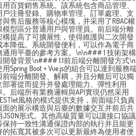
日用百貨銷售系統。該系統包含商品管理、
用戶注冊登錄、購物車管理、訂單處理、支
付與售后服務等核心模塊，并采用了RBAC權
限模型區分普通用戶與管理員。前后端分離
架構提高了可擴展性，使得維護與二次開發
成本降低。系統開發便利，可以作為電子商
務通用平臺的參考方案。\n\n### 1 技術架構
與開發背景\n#### 1.1前后端分離開發方式\n
用Spring Boot + Vue.js的組合可以達到服務
與前端分離開發、解耦，并且分離后可以獨
立部署從而提升并發處理能力、彈性利用
率。后端所有業務邏輯與API實現仍然采用
RESTlet風格的模式提供支持，前面端只負責
頁面的展示構造與后臺的數據交互并前后共
用JSON形式。其他高級質量可以讓接口協議
等保持一致性溝通保證內部的執行并且能更
好的拓寬其被多次可以更新最終為使用者便