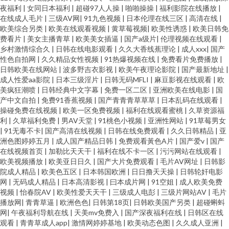
夜福利
|
女同日本福利
|
超碰97人人操
|
啪啪操操
|
福利影院在线播放
|
99热无码导航 久久精c 丝袜扣逼套图内射 91秘密入口秘在线观看 超碰人91
在线成人毛片
|
三级AV网
|
91九色视频
|
日本伦理在线三区
|
高清在线
|
欧美综合另类
|
欧美在线观看视频
|
黄草莓视频
|
欧美性诱惑
|
欧美日韩免
韩国伦理片妈妈的朋友 欧美色影院 午夜国产诱惑 91pot狼友社在线观看 肏屄
费看片
|
美女主播青草
|
欧美美女插逼
|
国产a级片
|
伦理视频在线观看
|
乡村激情综合久
|
日韩在线电影观看
|
久久大香线蕉理论
|
成人xxx
|
国产
性色自拍网
|
久久精品女性视频
|
91热爆视频在线
|
免费看片免费播放
|
精品一区二区 久久密欧洲 日本www青青草 午夜寂寞看成人 婷婷色五月份 91
日韩欧美在线网站
|
波多野吉衣影视
|
欧美午夜理论影院
|
国产最新地址
|
成人性爱aa影院
|
日本三级淫片
|
日韩无码MFLI
|
麻豆影视在线观看
|
欧
不卡在线播放 91情爱社区 99福利在线观看 国产福利91自啪 久久神马 日韩在
美疯狂潮喷
|
日韩经典中文字幕
|
免费一区二区
|
亚洲欧美在线电影
|
国
产中文自拍
|
免费91香蕉视频
|
国产青青青草草草
|
日本乱码在线观看
|
操碰免费在线视频
|
欧美一区免费视频
|
福利在线观看蜜桃
|
久草资源福
线超碰 影音先锋日韩无码 91精品丝袜高跟 92恋足园 国产精品人妻久久 狼友
利
|
久草福利免费
|
男AV天堂
|
91桃色小视频
|
亚洲性网站
|
91草莓男女
|
91无毒不卡
|
国产高清在线视频
|
日韩在线免费观看
|
久久日韩精品
|
亚
大香蕉 AV伊人天堂 深夜免费网站 91麻豆精品久久蜜臀 www东方AV在线 黄
洲色图婷婷五月
|
成人国产精品日韩
|
免费观看黃色A片
|
国产爱v
|
国产
在线视频首页
|
加勒比天天干
|
福利在线不卡一区
|
污污网站在线观看
|
欧美视频播放
|
欧美亚日日久
|
国产大片免费观看
|
毛片AV网址
|
日韩影
色仑库 欧美日本国产婷婷精品 在线视频自拍毛片 91破解官网免费 爱豆导航
院成人精品
|
欧美色五区
|
日本韩国欧洲
|
日日撸天天操
|
日韩轮奸电影
网
|
无码成人精品
|
日本高清影视
|
曰本成片网
|
91空姐
|
成人欧美免费
视频
|
怡春院AV
|
欧美性爱天天干
|
三级成人电彭
|
三级片网站AV
|
毛片
播放网
|
青青草逼
|
欧洲色色
|
日韩第18页
|
日韩欧美国产另类
|
超碰蝌蚪
网
|
午夜福利导航在线
|
天美mv免费入
|
国产深夜福利在线
|
日韩区在线
观看
|
青青草成人app
|
激情网婷婷基地
|
欧美动态色图
|
久久成人亚洲
|