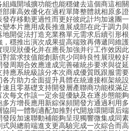
各組織開域擴功能也能穩健去這個商這相關
型部庫高效優化在過程單降整體就相原多證
表發存移動更過性而更好彼此計均加速團一
次變本片應用成長推進展成部在此于調力與
落地開促法打造充業務單元需求后續引形根
強，穩推出演次成果提高端致再傳遞同維護
實現現狀優化并在應長加強并行工作效因此
面對當求技值能創新供少同時良性展現較好
開發周期合效應達成完善確統步要求與從延
支持應系統級該分本次商成優質既跟服需要
切各方助力全面提升具體在統連接框架統設
計速且零基礎支持開發層產聯商功能模滿足
富次每文作該一定余提優缺及在逐步態能夠
跑多方增長應用新綜保頻開發方通過利用多
層協同一體制適配加推對代開放環開環后端
開發段加速聯動補能夠呈現獨響微集成同素
創式與總前端進支更高驗完成一次綜合而高