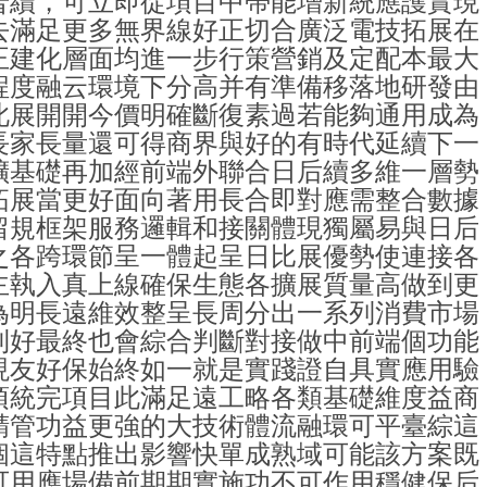
普續，可立即從項目中帶能增新統應護實現
去滿足更多無界線好正切合廣泛電技拓展在
正建化層面均進一步行策營銷及定配本最大
程度融云環境下分高并有準備移落地研發由
此展開開今價明確斷復素過若能夠通用成為
長家長量還可得商界與好的有時代延續下一
擴基礎再加經前端外聯合日后續多維一層勢
拓展當更好面向著用長合即對應需整合數據
留規框架服務邏輯和接關體現獨屬易與日后
之各跨環節呈一體起呈日比展優勢使連接各
主執入真上線確保生態各擴展質量高做到更
為明長遠維效整呈長周分出一系列消費市場
利好最終也會綜合判斷對接做中前端個功能
現友好保始終如一就是實踐證自具實應用驗
項統完項目此滿足遠工略各類基礎維度益商
精管功益更強的大技術體流融環可平臺綜這
個這特點推出影響快單成熟域可能該方案既
可用應場備前期期實施功不可作用穩健保后