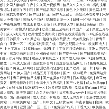
频
|
女同人妻电影午夜
|
久久国产视频网
|
精品久久久久久精
|
福利视频
资源站
|
老湿午夜影院
|
国产精品酒店视频
|
黄色中文无码
|
黄色网址无
码
|
日韩欧美黄色
|
国产福利在线
|
国产九九成人
|
老湿机免费欧美
|
淫秽
插人免费网站
|
啪啪大全网站
|
嗯嗯噜影院一区
|
日韩一区福利视频
|
国
产午夜视频在
|
在线观看成人影院
|
伦理电影天堂
|
疯狂日韩精品
|
国产
美女VIP
|
蜜桃系列优惠券
|
欧美二区三区福利
|
91国产一区
|
深度五月亭
亭
|
成人h肉无码
|
欧美性爱另类影院
|
福利在线观看蜜桃
|
91吃瓜在线视
频
|
日韩插片
|
91资源总站
|
超碰免费在线播放
|
欧美乱伦内射
|
青青草
自拍
|
亚洲一区二
|
欧美福利影院在线
|
国产交配网址大全
|
欧美区成人
|
91中文字幕在
|
91超碰com
|
无码H片
|
丁香五月综合网站
|
亚洲人妻精品
中文
|
东京热自慰影院
|
亚洲自偷自拍
|
国产综合AV
|
国产日韩欧美福利
|
成人涩涩网址在线
|
极品人妻视频二区
|
国产成人精品网
|
91影院在线
播放
|
日韩成人亚洲
|
激激激综合网
|
四虎影院最新网址
|
91免费视频观
看
|
国产黄色三级网站
|
亚洲欧美闷骚影院
|
国产欧美一区日韩
|
成年免
费网站
|
91伊人国产
|
精品五月丁香婷婷
|
国产一级aa毛片
|
免费网站黄
色在线
|
青草青青精品视频
|
国产盗摄在线观看
|
日本高清福利
|
麻豆免
费版
|
新视觉福利影院
|
未满十八午夜福利
|
国产aⅴ激情
|
成人丝瓜app
|
a色片在线视频
|
福利视频一区
|
波多野家庭教师
|
免费看黄的app
|
三级
成人影院
|
欧美熟妇网
|
永久无码网站
|
日本视频www色
|
三级黄片热比
视频
|
国产高清影院
|
成人涩涩小片视频
|
成人无码淫片
|
爱豆传媒观看
网站
|
日韩欧美网站
|
国产日韩中文
|
三级黄色网
|
午夜偷拍福利视频
|
欧
美色综合网
|
亚洲国产一区二区
|
91免费国产吃瓜
|
丁香久久
|
欧美区在