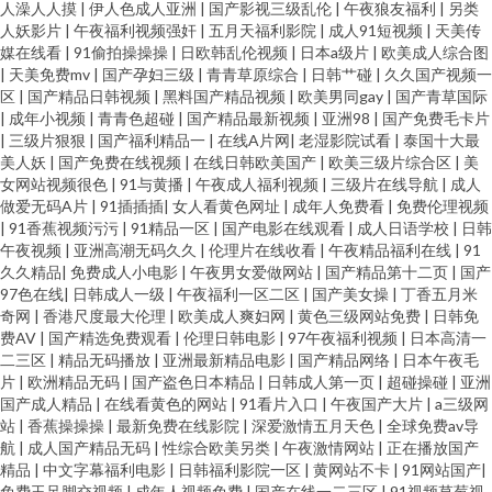
人澡人人摸
|
伊人色成人亚洲
|
国产影视三级乱伦
|
午夜狼友福利
|
另类
人妖影片
|
午夜福利视频强奸
|
五月天福利影院
|
成人91短视频
|
天美传
媒在线看
|
91偷拍操操操
|
日欧韩乱伦视频
|
日本a级片
|
欧美成人综合图
|
天美免费mv
|
国产孕妇三级
|
青青草原综合
|
日韩艹碰
|
久久国产视频一
区
|
国产精品日韩视频
|
黑料国产精品视频
|
欧美男同gay
|
国产青草国际
|
成年小视频
|
青青色超碰
|
国产精品最新视频
|
亚洲98
|
国产免费毛卡片
|
三级片狠狠
|
国产福利精品一
|
在线A片网
|
老湿影院试看
|
泰国十大最
美人妖
|
国产免费在线视频
|
在线日韩欧美国产
|
欧美三级片综合区
|
美
女网站视频很色
|
91与黄播
|
午夜成人福利视频
|
三级片在线导航
|
成人
做爱无码A片
|
91插插插
|
女人看黄色网址
|
成年人免费看
|
免费伦理视频
|
91香蕉视频污污
|
91精品一区
|
国产电影在线观看
|
成人日语学校
|
日韩
午夜视频
|
亚洲高潮无码久久
|
伦理片在线收看
|
午夜精品福利在线
|
91
久久精品
|
免费成人小电影
|
午夜男女爱做网站
|
国产精品第十二页
|
国产
97色在线
|
日韩成人一级
|
午夜福利一区二区
|
国产美女操
|
丁香五月米
奇网
|
香港尺度最大伦理
|
欧美成人爽妇网
|
黄色三级网站免费
|
日韩免
费AV
|
国产精选免费观看
|
伦理日韩电影
|
97午夜福利视频
|
日本高清一
二三区
|
精品无码播放
|
亚洲最新精品电影
|
国产精品网络
|
日本午夜毛
片
|
欧洲精品无码
|
国产盗色日本精品
|
日韩成人第一页
|
超碰操碰
|
亚洲
国产成人精品
|
在线看黄色的网站
|
91看片入口
|
午夜国产大片
|
a三级网
站
|
香蕉操操操
|
最新免费在线影院
|
深爱激情五月天色
|
全球免费av导
航
|
成人国产精品无码
|
性综合欧美另类
|
午夜激情网站
|
正在播放国产
精品
|
中文字幕福利电影
|
日韩福利影院一区
|
黄网站不卡
|
91网站国产
|
免费玉足脚交视频
|
成年人视频免费
|
国产在线一二三区
|
91视频草莓视