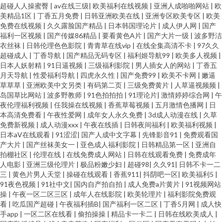
超碰人人操蜜臀
|
av在线三级
|
欧美福利在线视频
|
亚洲人成啪啪网站
|
欧
激情导航大全 午夜福利电影吃瓜 亚洲最大的黄色小说网 91美女诱惑 99精品
美精品1区
|
丁香五月免费
|
日韩亚洲欧美在线
|
亚洲专区欧美专区
|
欧美
免费在线视频
|
久久露脸国产精品
|
日本韩国理论片
|
成人伊人网
|
国产
在线 成人小视频资源库 黑人黑人操妇女BB 久久少妇人妻夜夜骚 欧美欧美欧
福利一区视频
|
国产传媒86精品
|
要看黄色A片
|
国产大片一级
|
波多野洁
衣丝袜
|
日韩伦理色色影院
|
青青草在线vip
|
在线全集高清不卡
|
97久久
超碰成人
|
丁香导航
|
国产精品无码专区
|
福利姬导航99
|
欧美多人视频
|
美欧美 91精品国产孕妇 av人人干 国产自拍2 蜜桃臀传媒 日日插夜夜撸 69福
日本人妖射精
|
91日逼视频
|
三级福利影院
|
男人插女人的网站
|
丁香五
月天导航
|
性爱福利导航
|
四虎永久性
|
国产免费99
|
欧美不卡网
|
嫩逼
利资源导航在线 91tv免费的视频 国产91视频在线观看 久久婷婷成人无码视
草草草
|
亚洲欧美中文另类
|
有码第二页
|
三级免费黄片
|
人草逼视频频
|
岛国草比网站
|
波多野教师
|
91色拍拍拍
|
91理论片
|
激情婷婷综合网
|
午
夜伦理福利视频
|
任我操在线视频
|
香蕉草莓视频
|
五月激情色播网
|
日
频 人人看导航第一站 91九色蝌蚪视频成人论坛 91在线观看视频 丁香五月最
本高清免费看
|
午夜性爱网
|
成年女人永久免费
|
3d成人动漫在线
|
久草
免费新视频
|
成人动漫xxx
|
午夜在线插
|
日韩夜间福利
|
欧美福利视频
|
新地址 国产人妻精品网址 欧美大久久 日本黄色片 深夜福利91n 香蕉伊人青青
日本aⅤ在线观看
|
91涩涩
|
国产人成中文字幕
|
先锋影音91
|
免费观看国
产大片
|
国产丝袜美女一
|
亚色成人福利影院
|
日韩精品第一区
|
亚洲自
拍棚社区
|
伦理在线
|
在线免费成人网站
|
日韩在线观看免费
|
免费成年
草在线 91国内在线播放 92自啪 超碰白白色 国内福利网站91 久爱高清无码 精
人电影
|
亚洲三级伦理片
|
极品粉嫩少妇
|
超碰98
|
久久91
|
日韩不卡一二
三
|
黄色片男人天堂
|
操碰在线观看
|
香蕉911
|
抖阴吧一区
|
欧美福利5
|
品八区 91在线观看网站 亚洲一区二区蜜桃 久久国产秒 69福利社在线 91日韩
91夜色视频
|
91社中文
|
国内自产拍自拍
|
成人免费a片黄片
|
91视频网站
操
|
午夜一区二区三区
|
成年人在线影院
|
欧美轮理片
|
福利影院免费观
看
|
吃瓜国产超碰
|
午夜福利插B
|
国产福利一区二区
|
丁香5月网
|
成人快
黑丝 久久成人黄色网 51福利吧 91视频入口 99在线资源站 传媒官网在线免费
手app
|
一区二区在线看
|
偷拍操操
|
精品卡一卡二
|
日韩在线欧美成人
|