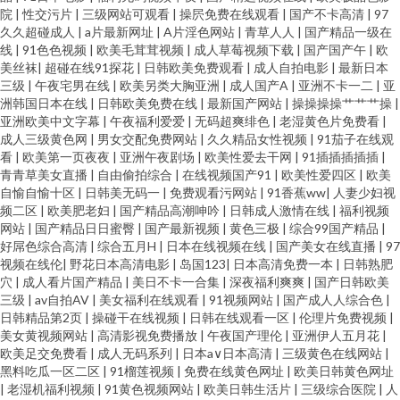
院
|
性交污片
|
三级网站可观看
|
操屄免费在线观看
|
国产不卡高清
|
97
久久超碰成人
|
a片最新网址
|
A片淫色网站
|
青草人人
|
国产精品一级在
线
|
91色色视频
|
欧美毛茸茸视频
|
成人草莓视频下载
|
国产国产午
|
欧
美丝袜
|
超碰在线91探花
|
日韩欧美免费观看
|
成人自拍电影
|
最新日本
三级
|
午夜宅男在线
|
欧美另类大胸亚洲
|
成人国产A
|
亚洲不卡一二
|
亚
洲韩国日本在线
|
日韩欧美免费在线
|
最新国产网站
|
操操操操艹艹艹操
|
亚洲欧美中文字幕
|
午夜福利爱爱
|
无码超爽绯色
|
老湿黄色片免费看
|
成人三级黄色网
|
男女交配免费网站
|
久久精品女性视频
|
91茄子在线观
看
|
欧美第一页夜夜
|
亚洲午夜剧场
|
欧美性爱去干网
|
91插插插插插
|
青青草美女直播
|
自由偷拍综合
|
在线视频国产91
|
欧美性爱四区
|
欧美
自愉自愉十区
|
日韩美无码一
|
免费观看污网站
|
91香蕉ww
|
人妻少妇视
频二区
|
欧美肥老妇
|
国产精品高潮呻吟
|
日韩成人激情在线
|
福利视频
网站
|
国产精品日日蜜臀
|
国产最新视频
|
黄色三极
|
综合99国产精品
|
好屌色综合高清
|
综合五月H
|
日本在线视频在线
|
国产美女在线直播
|
97
视频在线伦
|
野花日本高清电影
|
岛国123
|
日本高清免费一本
|
日韩熟肥
穴
|
成人看片国产精品
|
美日不卡一合集
|
深夜福利爽爽
|
国产日韩欧美
三级
|
av自拍AV
|
美女福利在线观看
|
91视频网站
|
国产成人人综合色
|
日韩精品第2页
|
操碰干在线视频
|
日韩在线观看一区
|
伦理片免费视频
|
美女黄视频网站
|
高清影视免费播放
|
午夜国产理伦
|
亚洲伊人五月花
|
欧美足交免费看
|
成人无码系列
|
日本a∨日本高清
|
三级黄色在线网站
|
黑料吃瓜一区二区
|
91榴莲视频
|
免费在线黄色网址
|
欧美日韩黄色网址
|
老湿机福利视频
|
91黄色视频网站
|
欧美日韩生活片
|
三级综合医院
|
人