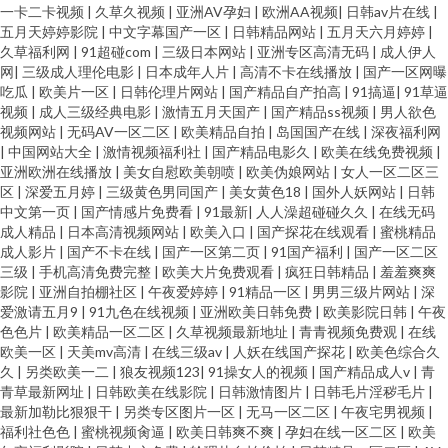
一卡二卡视频
|
久草久视频
|
亚洲AV孕妇
|
欧洲AA视频
|
日韩av片在线
|
五月天婷婷影院
|
中文字幕国产一区
|
日韩精品网站
|
五月天六月婷婷
|
久草福利网
|
91超碰com
|
三级日本网站
|
亚洲专区高清无码
|
成人伊人
网
|
三级成人理伦电影
|
日本成年人片
|
高清不卡在线播放
|
国产一区网曝
吃瓜
|
欧美片一区
|
日韩伦理片网站
|
国产精品自产拍高
|
91搞逼
|
91草逼
视频
|
成人三级经典电影
|
激情五月天国产
|
国产精品ss视频
|
男人欲色
视频网站
|
无码AV一区二区
|
欧美精品自拍
|
岛国国产在线
|
深夜福利网
|
中国网站大全
|
激情视频福利社
|
国产精品电影久
|
欧美在线免费视频
|
亚洲欧洲在线播放
|
美女自慰欧美朝喷
|
欧美伪娘网站
|
女人一区二区三
区
|
深爱五月婷
|
三级黄色男同国产
|
美女黄色18
|
国外人妖网站
|
日韩
中文第一页
|
国产情感片免费看
|
91最新
|
人人澡超碰碰久久
|
在线无码
成人精品
|
日本高清视频网站
|
欧美入口
|
国产探花在线观看
|
蜜桃精品
成人影片
|
国产不卡在线
|
国产一区第二页
|
91国产福利
|
国产一区二区
三级
|
手机高清免费完整
|
欧美大片免费观看
|
疯狂日韩精品
|
羞羞爽爽
影院
|
亚洲自拍棚社区
|
午夜爱婷婷
|
91精品一区
|
男男三级片网站
|
深
爱激请五月9
|
91九色在线视频
|
亚洲欧美日韩免费
|
欧美影院日韩
|
午夜
色色片
|
欧美精品一区二区
|
久草视频最新地址
|
青青视频免费观
|
在线
欧美一区
|
天美mv高清
|
在线三级av
|
人妖在线国产探花
|
欧美色综合久
久
|
另类欧美一二
|
狼友视频123
|
91操女人的视频
|
国产精品成人v
|
青
青草最新网址
|
日韩欧美在线影院
|
日韩激情图片
|
日韩毛片淫秽毛片
|
最新加勒比狠狠干
|
另类专区图片一区
|
无马一区二区
|
午夜宅男视频
|
福利社色色
|
蜜桃视频肏逼
|
欧美日韩爽不爽
|
孕妇在线一区二区
|
欧美