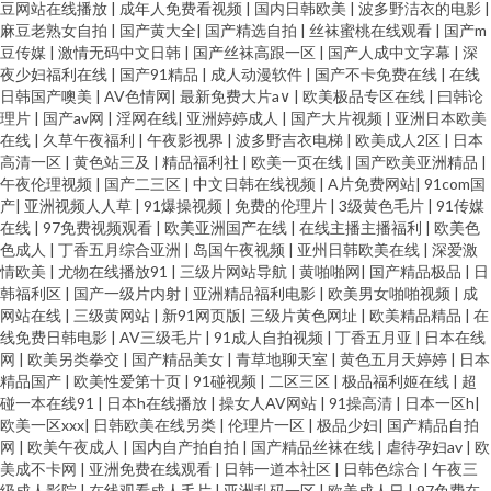
豆网站在线播放
|
成年人免费看视频
|
国内日韩欧美
|
波多野洁衣的电影
|
人妻 三级日韩网址 国产精品人妻久久 91视频国产熟女 欧美人兽网站 91猫先
麻豆老熟女自拍
|
国产黄大全
|
国产精选自拍
|
丝袜蜜桃在线观看
|
国产m
豆传媒
|
激情无码中文日韩
|
国产丝袜高跟一区
|
国产人成中文字幕
|
深
生在线观看 激情宗合色网 91大片 国产精品第5页 亚洲国产线看 草莓狼人在线
夜少妇福利在线
|
国产91精品
|
成人动漫软件
|
国产不卡免费在线
|
在线
日韩国产噢美
|
AV色情网
|
最新免费大片a∨
|
欧美极品专区在线
|
曰韩论
理片
|
国产av网
|
淫网在线
|
亚洲婷婷成人
|
国产大片视频
|
亚洲日本欧美
日韩成人在线免費网站 91海角 日韩精品一级 女同日本韩欧 91青青草97资源
在线
|
久草午夜福利
|
午夜影视界
|
波多野吉衣电梯
|
欧美成人2区
|
日本
高清一区
|
黄色站三及
|
精品福利社
|
欧美一页在线
|
国产欧美亚洲精品
|
日朝精品BB 91挑色 欧美人妖淫乱成人专区 91秦先生在线视频 欧美日韩国语
午夜伦理视频
|
国产二三区
|
中文日韩在线视频
|
A片免费网站
|
91com国
产
|
亚洲视频人人草
|
91爆操视频
|
免费的伦理片
|
3级黄色毛片
|
91传媒
在线
|
97免费视频观看
|
欧美亚洲国产在线
|
在线主播主播福利
|
欧美色
中字 91网站高清免费观看 日本小网站一区二E 91视频在线免费观看 日韩无码
色成人
|
丁香五月综合亚洲
|
岛国午夜视频
|
亚州日韩欧美在线
|
深爱激
情欧美
|
尤物在线播放91
|
三级片网站导航
|
黄啪啪网
|
国产精品极品
|
日
精品久久 91在线入口免费 欧美性爱8P 91天堂原创 日本a片影音先锋 91在线
韩福利区
|
国产一级片内射
|
亚洲精品福利电影
|
欧美男女啪啪视频
|
成
网站在线
|
三级黄网站
|
新91网页版
|
三级片黄色网址
|
欧美精品精品
|
在
线免费日韩电影
|
AV三级毛片
|
91成人自拍视频
|
丁香五月亚
|
日本在线
五月天 91社区福利试看 欧洲肏逼 99久之久久中文字幕 日韩中文字 91中日在
网
|
欧美另类拳交
|
国产精品美女
|
青草地聊天室
|
黄色五月天婷婷
|
日本
精品国产
|
欧美性爱第十页
|
91碰视频
|
二区三区
|
极品福利姬在线
|
超
线 青娱乐91啦啪 91视频合集 青青草精品热 91香蕉嫩草影视 男女做事网站
碰一本在线91
|
日本h在线播放
|
操女人AV网站
|
91操高清
|
日本一区h
|
欧美一区xxx
|
日韩欧美在线另类
|
伦理片一区
|
极品少妇
|
国产精品自拍
网
|
欧美午夜成人
|
国内自产拍自拍
|
国产精品丝袜在线
|
虐待孕妇av
|
欧
91九色夫妻绿帽 欧美肏区 91色涩 www页网页在线观看 91va人妻 国产免费久
美成不卡网
|
亚洲免费在线观看
|
日韩一道本社区
|
日韩色综合
|
午夜三
级成人影院
|
在线观看成人毛片
|
亚洲乱码一区
|
欧美成人日
|
97免费在