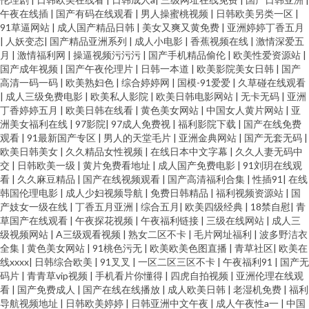
午夜在线插
|
国产有码在线观看
|
男人操蜜桃视频
|
日韩欧美另类一区
|
91草逼网站
|
成人国产精品日韩
|
美女又爽又黄免费
|
亚洲婷婷丁香五月
|
人妖变态
|
国产精品亚洲系列
|
成人小电影
|
香蕉视频在线
|
激情深爱五
月
|
激情福利网
|
操逼视频污污污
|
国产手机精品偷伦
|
欧美性爱资源站
|
国产成年视频
|
国产午夜伦理片
|
日韩一本道
|
欧美影院美女日韩
|
国产
高清一码一码
|
欧美熟妇色
|
综合婷婷网
|
国模-91爱爱
|
久草碰在线观看
|
成人三级免费电影
|
欧美私人影院
|
欧美日韩电影网站
|
无卡无码
|
亚洲
丁香婷婷五月
|
欧美日韩在线看
|
黄色美女网站
|
中国女人黄片网站
|
亚
洲美女福利在线
|
97影院
|
97成人免费视
|
福利影院下载
|
国产在线免费
观看
|
91最新国产专区
|
男人的天堂毛片
|
亚洲金典网站
|
国产无套无码
|
欧美日韩美女
|
久久精品女性视频
|
在线日本中文字幕
|
久久人妻无码中
交
|
日韩欧美一级
|
黄片免费看地址
|
成人国产免费电影
|
91刘玥在线观
看
|
久久麻豆精品
|
国产在线视频观看
|
国产高清福利合集
|
性插91
|
在线
韩国伦理电影
|
成人少妇视频导航
|
免费日韩精品
|
福利视频资源站
|
国
产妓女一级在线
|
丁香五月亚洲
|
综合五月
|
欧美四级经典
|
18禁自慰
|
青
草国产在线观看
|
午夜探花视频
|
午夜福利链接
|
三级在线网站
|
成人三
级视频网站
|
A三级观看视频
|
熟女二区不卡
|
毛片网址福利
|
波多野洁衣
全集
|
黄色美女网站
|
91桃色污无
|
欧美欧美色图直播
|
青草社区
|
欧美在
线xxxx
|
日韩综合欧美
|
91叉叉
|
一区二区三区不卡
|
午夜福利91
|
国产无
码片
|
青青草vip视频
|
手机看片你懂得
|
四虎自拍视频
|
亚洲伦理在线观
看
|
国产免费成人
|
国产在线在线播放
|
成人欧美日韩
|
老湿机免费
|
福利
导航视频地址
|
日韩欧美婷婷
|
日韩亚洲中文午夜
|
成人午夜性a一
|
中国