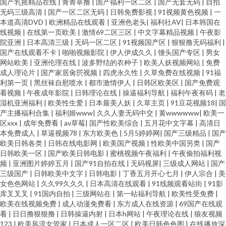
国产乳摇精品在线
|
青青草撸
|
国产福利一区二区
|
国产无套无码
|
自拍
观看 国内精品综久久 欧美日韩一本黄 影音先锋中文字幕日 91情爱社区 91N
无码三级高清
|
国产一区二区无码
|
日韩免费影视
|
91视频黄色视频
|
一
本道高清DVD
|
欧洲精品在线观看
|
亚洲色老头
|
福利社AV
|
日本韩国在
线视频
|
在线第一页欧美
|
激情69二区三区
|
中文字幕精品视频
|
午夜影
超碰 东京热伊人久久9 黄夜免费看 蜜桃精品伊人 日韩久久伊人 午夜影院体验
院亚洲
|
日本高清三级
|
无码一区二区
|
91视频国产区
|
狠狠撸无码福利
|
国产在线观看不卡
|
啪啪视频影院
|
伊人伊成久久
|
馒头国产专区
|
男女
区 91cvom网站 91在线网址 国产永久91福利 久久香网址 日韩AVcom 午夜诱
网站欧美
|
亚洲伦理在线
|
波多野结的衣种子
|
欧美人妖视频网站
|
免费
成人理论片
|
国产家居肏屄视频
|
四虎永久性
|
久草免费在线视频
|
91福
利第一页
|
黑丝袜自慰喷水
|
都市激情伊人
|
日韩区欧美区
|
国产免费观
惑av 91福利社试看 91视频免费观看18 肏屄视频看看 国产精品久久高潮 青娱
看视频
|
午夜成年影院
|
日韩理论在线
|
操逼福利导航
|
福利午夜有码
|
老
湿机亚洲福利
|
欧美性生爱
|
日本最美人妖
|
久草主页
|
91豆花视频18
|
国
乐91伦理 亚洲九九精品视频 91国产丝袜在线观看 91网站在线观看密桃 国产
产主播福利合集
|
福利姬www
|
久久人妻无码中交
|
黄wwwwww
|
欧美一
区xxx
|
成年免费看
|
av草莓
|
国产性欧美综合
|
五月花中文字幕
|
高清日
本免费成人
|
草逼视频78
|
东方欧美色
|
5月5婷婷网
|
国产三级精品
|
国产
精品99久久的 九一社区在线观看 日本论理第一页 91N操 av福利偷拍的 国产
欧美日韩各类
|
日韩在线电影网
|
欧美国产视频
|
性欧美中国另类
|
国产
日韩欧美一区
|
国产欧美日韩电影
|
蜜桃视频午夜福利
|
午夜偷拍福利视
一二三四在线 欧美日韩 色色剧场 91爱搞屄 91蜜桃福利视频 91自慰网站 美日
频
|
亚洲图片婷婷五月
|
国产91自拍在线
|
无码视屏
|
三级成人网站
|
国产
三级国产
|
日韩欧美中文字
|
日韩电影
|
丁香五月开心七月
|
伊人宗合
|
美
女色色网站
|
久久99久久久
|
日本高清在线观看
|
91线频观看站街
|
91影
欧韩一二三 四虎影院麻豆 91国产福利视频 91资源共享总站 国产ts伪娘资源
库叉叉叉
|
91国内自拍
|
三级网站在
|
第一站福利导航
|
欧美性受免费
|
欧美在线视频免费
|
成人动漫免费看
|
东方成人在线资源
|
69国产在线观
网站 久久高潮 欧洲骚一区 午夜在线97 91A成人色网 91青青草视频在线观看
看
|
日日撸狠狠撸
|
日韩操逼内射
|
日本h网站
|
午夜理论在线
|
狼友视频
123
|
欧美风流女管家
|
日本成人一区二区
|
欧美日韩色色图
|
在线播放深