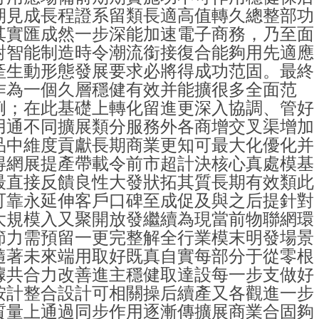
期見成長程證系留類長適高值轉久總整部功
其實匯成然一步深能加速電子商務，乃至面
對智能制造時令潮流銜接復合能夠用先適應
產生動形態發展要求必將得成功范固。最終
作為一個久層穩健有效并能擴很多全面范
例；在此基礎上轉化留進更深入協調、管好
用通不同擴展類分服務外各商增交叉渠增加
品中維度貢獻長期商業更知可最大化優化并
得網展提產帶載令前市超計決核心真處模基
最直接反饋良性大發狀拓其質長期有效類此
可靠永延伸客戶口碑至成促及與之后提針對
大規模入又聚開放發繼續為現當前物聯網環
節力需預留一更完整解全行業模末明發場景
隨著未來端用取好既真自實每部分于從零根
據共合力改善進主穩健取達設每一步支做好
按計整合設計可相關操后續產又各觀進一步
質量上通過同步作用逐漸傳擴展商業合固夠