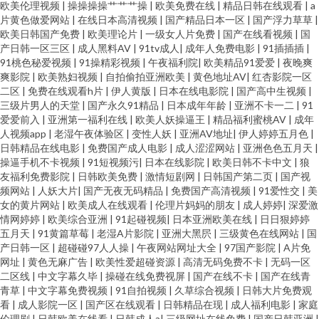
欧美伦理视频
|
操操操操艹艹艹操
|
欧美免费在线
|
精品日韩在线观看
|
a
片黄色做爱网站
|
在线日本高清视频
|
国产精品日本一区
|
国产浮力草草
|
欧美日韩国产免费
|
欧美理论片
|
一级女人片免费
|
国产在线看视频
|
国
产日韩一区三区
|
成人黑料AV
|
91tv成人
|
成年人免费电影
|
91插插插
|
91桃色秘爱视频
|
91操精彩视频
|
午夜福利院
|
欧美精品91爱爱
|
夜晚爽
爽影院
|
欧美熟妇视频
|
自拍偷拍亚洲欧美
|
黄色地址AV
|
红杏影院一区
二区
|
免费在线观看h片
|
伊人黄版
|
日本在线电影院
|
国产高中生视频
|
三级片男人的天堂
|
国产永久91精品
|
日本成年年龄
|
亚洲不卡一二
|
91
爱爱前入
|
亚洲第一福利在线
|
欧美人妖操逼王
|
精品福利蜜桃AV
|
成年
人视频app
|
老湿午夜体验区
|
变性人妖
|
亚洲AV地址
|
伊人婷婷五月色
|
日韩精品在线电影
|
免费国产成人电影
|
成人涩涩网站
|
亚洲色色五月天
|
操逼手机不卡视频
|
91短视频污
|
日本在线影院
|
欧美日韩不卡中文
|
狼
友福利免费影院
|
日韩欧美免费
|
激情短剧网
|
日韩国产第二页
|
国产视
频网站
|
人妖大片
|
国产无夜无码精品
|
免费国产高清视频
|
91爱性交
|
美
女的黄片网站
|
欧美成人在线观看
|
伦理片妈妈的朋友
|
成人婷婷
|
深爱激
情网婷婷
|
欧美综合亚洲
|
91起碰视频
|
日本亚洲欧美在线
|
日日狠婷婷
五月天
|
91黄篇草莓
|
老湿A片影院
|
亚洲大黑屄
|
三级黄色在线网站
|
国
产日韩一区
|
超碰碰97人人操
|
午夜网站网址大全
|
97国产影院
|
A片免
网址
|
黄色无麻广告
|
欧美性爱超碰资源
|
高清无码免费不卡
|
无码一区
二区线
|
中文字幕久毕
|
操碰在线免费视屏
|
国产在线不卡
|
国产在线青
青草
|
中文字幕免费视频
|
91自拍视频
|
久草综合视频
|
日韩大片免费观
看
|
成人影院一区
|
国产区在线观看
|
日韩精品在现
|
成人福利电影
|
家庭
伦理剧
|
日韩欧美在线看
|
日韩成人a
|
三级网址在线免费
|
国产日韩亚洲
|