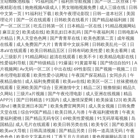
主站蜘蛛池模板：
91福利国产
|
福利所导航视频
|
国产一区二区丝袜
|
午
黑料自慰自拍 99超碰福利在线 91国内视频在线播放 狼友成人在线观看 91超
夜精彩在线
|
炮炮视频A级成人
|
男女啪啪视频免费
|
成人三级在线
|
日韩
中文第一页
|
91福利社下载
|
欧美午夜理论影院
|
日韩一道本社区
|
美国
碰在线大熏蕉 国际东方AV在线 一区国产片 国产传媒第3页 亚州精品无码二区
理论片
|
国产一区在线观看
|
日韩欧美在线看片
|
国产精品秘福利姬
|
国
产一区二区三区
|
吃瓜日韩第一区
|
日本精品一区在线
|
91精品视频网站
|
麻豆足交
|
欧美成在线
|
欧美乱妇日本乱码
|
国产午夜福利局
|
日韩电影A
国产在线9199视频 在线午夜欧美福利 国产免费一线在线观看 1024成人网站
片精品
|
男人天堂色色网
|
国产青青草在线
|
欧美色图第二页
|
成年视频
在线看
|
成人免费国产大片
|
青青草中文娱乐网
|
日韩欧美乱伦一区
|
日
福利姬av在线 婷婷社区五月天 俺去也影院 欧美专区线路一 91经典三级 九一
本aⅤ在线观看
|
欧美日韩精品五区
|
日韩有码欧美性爱
|
欧美去看网
|
成
人三级影片
|
91精品网站
|
超清在线观看
|
欧美不卡
|
欧美精品电影在线
|
性爱福利导航
|
国产特级精品
|
91爆逼
|
91黄篇草莓
|
国产情侣自拍91
|
A
久久精品 91次原 日韩欧美有码在线 91偷拍视频网址 老司机在线青青草 91豆
片视频网
|
Av无码一区二区
|
中出在线
|
69性影院
|
国产视频一视频二
|
日
本伦理电影观看
|
欧美性爱小说网址
|
午夜国产探花精品
|
女同步兵
|
午
花网站 韩国伦理剧在线观看 中文字幕无线 国产综合二在线 香蕉伊人网 白丝
夜精品偷拍
|
成人福利免费观看
|
欧美aⅴ在线
|
欧美区一区二
|
丝袜蜜桃在
线观看
|
亚洲欧美国产综合
|
亚洲激情中文
|
精品二区
|
狠撸狠操
|
精品久
久网站
|
三级片a片视频
|
国产午夜伦理电影
|
成人亚洲在线视频
|
精品
美女足交 人妖人妖 91撸播 九色国产夫妻九色 91视频www 免费福利网站 91
APP污
|
国产日韩精选
|
91国内
|
成人激情深爱网
|
欧美操逼123
|
欧美高
清hd
|
噢美亚洲日本国产
|
欧美免费官网男同
|
成人美女视频
|
日韩免费
次元网站 福利片国模 日本性生活 91视频免费入口 伦理深喉 51色色黑料综合
天堂在线
|
综合99国产精品
|
欧美日韩人与兽
|
午夜福利蜜桃青
|
午夜夫
妻福利蜜桃
|
国产精品无码专区
|
69欧美性爱视频
|
91无码草莓视频
|
岛
国精品
|
成人毛片在线观看
|
欧美日韩另类在线
|
欧美专区
|
国产欧美国
|
国产精品5页 五月天AV原创 ts人妖网站国产 成人午夜福利无码 亚洲图区狼人
欧美aⅴ大导航
|
日韩高清视频
|
国产精品另类
|
日韩一道高清无码
|
午夜
色色色
|
欧美中文字幕在线
|
丁香五月六月婷婷
|
黄色视频网站高清
|
国