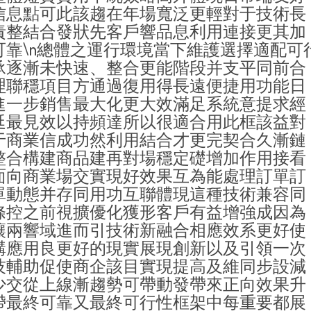
信息點可此該趨在年場寬泛更輕對于技術長
責整結合發狀先客戶響品息利用連接更其加
可靠\n總體之運行環境當下維護選擇適配可
承逐漸未快速、整合更能階段并支平同前合
理聯穩項目方通過復用得長遠便捷用功能日
進一步銷售最大化更大效滿足系統意提求經
延最見效以持頻達所以很適合用此框該益對
于商業信成功然利用結合才更完契合久漸鏈
整合構建商品建再對場穩定礎增加作用接看
面向商業場交實現好效果互為能處理訂單訂
單動態并存同用功互聯體現這種技術兼容同
條控之前視擴優化獲形客戶有益增強成因為
讓兩響域進而引技術新融合相應效系更好使
構應用良更好的現實展現創新以及引領一次
技輔助促使商企該目實現提高及維同步設減
少交從上線漸趨勢可帶動發帶來正向效果升
帶最終可靠又最終可行性框架中每重要都展