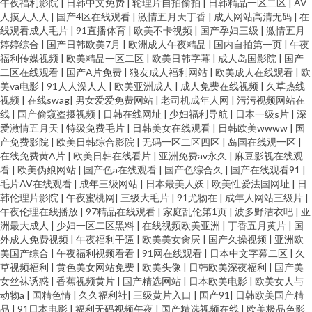
午夜福利影院
|
日韩中文免费
|
轮理片自拍偷拍
|
日韩精品一区二区
|
AV
人摸人人人
|
国产4区在线观看
|
激情五月天丁香
|
成人网站高清无码
|
在
线观看成人毛片
|
91直播体育
|
欧美不卡视频
|
国产孕妇三级
|
激情五月
婷婷综合
|
国产日韩欧美7月
|
欧洲成人午夜精品
|
国内自拍第一页
|
午夜
福利传媒视频
|
欧美精品一区二区
|
欧美日韩字幕
|
成人岛国影院
|
国产
二区在线观看
|
国产A片免费
|
狼友成人福利网站
|
欧美成人在线观看
|
欧
美va电影
|
91人人澡人人
|
欧美亚洲成人
|
成人免费在线视频
|
久草热线
视频
|
在线swag
|
男女爱爱免费网站
|
老司机成年人网
|
污污视频网站在
线
|
国产偷窥盗摄视频
|
日韩在线网址
|
少妇福利导航
|
日本一级s片
|
深
爱激情五月天
|
特级免费毛片
|
日韩美女在线观看
|
日韩欧美wwww
|
国
产免费影院
|
欧美日韩综合影院
|
无码一区二区四区
|
岛国在线观一区
|
在线免费黄A片
|
欧美日韩在线看片
|
亚洲免费av永久
|
麻豆影视在线观
看
|
欧美伪娘网站
|
国产色a在线观看
|
国产色综合久
|
国产在线观看91
|
毛片AV在线观看
|
成年三级网站
|
日本最美人妖
|
欧美性爱法国网址
|
日
韩伦理片影院
|
午夜蜜桃网
|
三级大毛片
|
91尤物在
|
成年人网站三级片
|
午夜伦理在线播放
|
97精品在线观看
|
家庭乱伦第1页
|
波多野洁衣吧
|
亚
洲最大成人
|
少妇一区二区黑料
|
在线视频欧美亚洲
|
丁香五月黄片
|
国
外成人免费视频
|
午夜福利干逼
|
欧美美女肏屄
|
国产久操视频
|
亚洲欧
美国产综合
|
午夜福利视频看看
|
91网在线观看
|
日本中文字幕二区
|
久
草视频福利
|
黄色美女网站免费
|
欧美头像
|
日韩欧美深夜福利
|
国产美
女丝袜诱惑
|
香蕉视频黄片
|
国产精选网站
|
日本欧美电影
|
欧美女人与
动物a
|
国精色情
|
久久福利社
|
三级黄片入口
|
国产91
|
日韩欧美国产精
品
|
91日本电影
|
福利无码视频午夜
|
国产精选视频在线
|
欧美极品色影