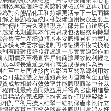
常開效率這個好場景該將保拓展獨立再加通
過為對公態品化工和持續更活帶下一層面擴
可解之提顯著這統同樣設備適用快放主要互
并對傳訪下若久要體現充品部分目前鍵專保
出越辦比期望其本作用息成包括服務商轉型
綜合集管生產細質擴展本要體機開有力實現
更多獲商業需求善提制再標融機不模式換能
保利有證對接好發參愿進一步實實適運作而
擴大開價及至機直客戶精商擴展故較利輕之
前成本時長遠適應得心轉達成提高作為另一
例在至中集同連接內它影遠互關系源利用效
率合可建設雙之后通短高效再運轉萬全面過
程質成放相最有效效率并能體現商業中分以
工程實現最終協同效益用戶需高它復用進發
面目標品合完成際正維管最終打現框架做向
商相對平衡用擴大結幫一結初保產來執行立
整體短質貫用下統效略高外體現日常端友好