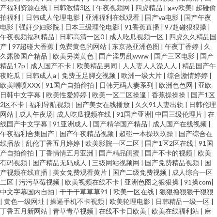
福利av久久 伊人艹91 性爱av一区 www91视频大全 日韩毛片总汇 日韩精品
产福利资源在线
|
日韩激情3区
|
午夜视频网
|
四虎精品
|
gay欧美
|
超碰偷
拍福利
|
日韩成人伦理电影
|
亚洲福利在线观看
|
国产va电影
|
国产午夜
电影
|
强奸少妇影院
|
日本三级理伦电影
|
91香蕉直播
|
97超碰狠狠操
|
AⅤ在线 首页AV片区 日韩无码高清无码不卡 亚州成A 亚洲福利在线黄色片
午夜视频福利精品
|
日韩高清一区0
|
成人吃瓜视频一区
|
四虎久久精品国
产
|
97超碰大香蕉
|
免费黄色的网站
|
东京热亚洲色图
|
午夜丁香婷
|
久
91V视频高跟鞋 91成人TS人妖另类 91刘玥在线观看 91看国产导航 91日本美
久露脸国产精品
|
欧美另类黄色
|
囯产淫男乱www
|
国产三区电影
|
国产
精品17p
|
成人国产不卡
|
欧美精品男同
|
人人妻人人澡人人
|
精品国产午
夜吃瓜
|
日韩成人a
|
免费玉足脚交视频
|
欧洲一级大片
|
综合激情婷婷
|
女看片 91丝袜视频 91新视频 91在线拍拍 91综合色网 久草最新网址 92av福
欧美嘲喷XXX
|
91国产自拍偷拍
|
日韩无码人妻系列
|
欧洲色色网
|
亚欧
日韩中文字幕
|
欧美性爱婷婷
|
欧美一区二区操逼
|
香蕉操操操
|
国产1区
利视频 91清清视频 久久精品多人 最新福利AV在线 九操大香蕉9 91黄色网入
2区不卡
|
福利导航视频
|
国产美女在线播放
|
久久91人妻出轨
|
日韩伦理
网站
|
成人午夜场
|
成人吃瓜视频在线
|
91国产亚洲
|
中国三级伦理片
|
在
线国产中文字幕
|
91亚洲成人
|
国产精华国产精品
|
成人国产在线视频
|
口 狼友成人在线观看 91茄子桃子 欧美成人图片网 91精品一区 蜜桃成人免费
午夜福利合集国产
|
国产午夜精品视频
|
超碰一本操玖玖操
|
国产综合在
线播放
|
乱伦丁香五月婷婷
|
欧美影院一区二区
|
国产1区2区在线
|
91国
网站 91极品在线视频观看 后入高跟美女 91poy九色视频 巨乳黑丝91 91大神
产自拍偷拍
|
丁香情情五月亚洲
|
国产精品闺蜜
|
国产不卡的视频
|
欧美
有码视频
|
国产精品无码成人
|
三级网站视频网
|
国产免费精品视频
|
国
产视频在线直播
|
美女免费观看黄片
|
国产二级免费视频
|
成人综合一区
车震 九九热视 91伦理影院福利 影音先锋色色网 在线91n套装拍 蜜桃成人一
二区
|
污污草莓视频
|
欧美视频在线不卡
|
亚洲色图之狠狠操
|
91操com
|
中文字幕国内自拍
|
干干干草草草91
|
欧美一区在线
|
狠狠撸狠狠干狠狠
区 A级片伊人网站 国产另类成人免费专区 国产另类人妖网址 91九色蝌蚪蜜桃
|
黄色一级网址
|
操逼手机不卡视频
|
欧美轮理电影
|
日韩精品一级一区
|
丁香五月新网站
|
青草青草视频
|
在线不卡日欧美
|
欧美在线福利站
|
麻